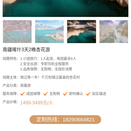
南疆喀什3天2晚杏花游
线路特色：
1.小团旅行：1人起发，每团最多6人
2.安全出游：专职司机全程服务
3.品质保障：无购物、无隐形消费
线路主体：
错过等一年！千万别错过最美的杏花村
产品分类：
南疆游
服务保障：
成团保障
无购物
即时确认
如实描述
产品价格：
1499-3499元/人
定制热线：18290664821